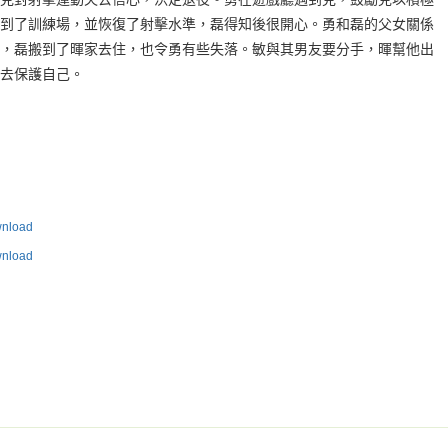
到了訓練場，並恢復了射擊水準，磊得知後很開心。勇和磊的父女關係
，磊搬到了暉家去住，也令勇有些失落。敏與其男友要分手，暉幫他出
去保護自己。
load
load