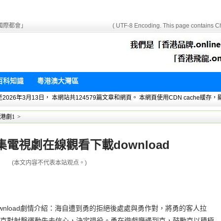
國際都會」
( UTF-8 Encoding. This page contains Ch
百科知識
粵港澳大灣區
 暫統計至2026年3月13日， 本網站共124579篇文章和網頁。 本網頁使用CDN cach
港劇1
>
電視劇在線觀看下載download
(本文内容不代表本站观点。)
wnload劇情介紹：海自遭到勇的拒絕後處處與勇作對，將勇的客人拉
克對射擊運動失去信心，決定退役。勇在遊戲廳遇到克，鼓勵克以積極