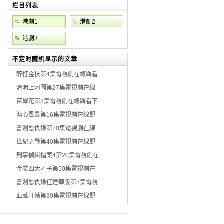
栏目列表
港劇1
港劇2
港劇3
不定时随机显示的文章
醉打金枝第4集電視劇在線觀看
清明上河圖第27集電視劇在線
苗翠花第3集電視劇在線觀看下
溏心風暴第16集電視劇在線觀
書劍恩仇錄第20集電視劇在線
世紀之戰第40集電視劇在線觀
刑事偵緝檔案4第20集電視劇在
金裝四大才子第50集電視劇在
書劍恩仇錄任達華版第8集電視
血薦軒轅第30集電視劇在線觀