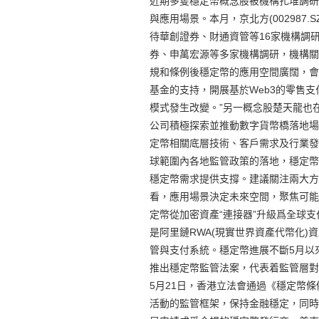
近期多隻穩定幣概念股被機構扎堆調研
與應用場景。本月，京北方(002987.S
待華創證券、財通資管等16家機構調研。6
券、申萬宏源等多家機構調研，機構關
規和條例後穩定幣的應用空間廣闊，會
基金的支持，開展基於Web3的零售
模式發生改變。”另一概念股楚天龍也
公司積極探索並推動數字貨幣橋落地場
定幣相關底層技術、客戶需求及行業發
球範圍內各地監管政策的落地，穩定幣
穩定幣需求提供支撐。建議關注兩大方
看，應用場景決定未來空間，聚焦可能
定幣從加密資產“連接器”升級爲全球
是阿里鏈RWA(現實世界資產代幣化
管與支付系統。穩定幣進展不斷5月以
推出穩定幣監管法案，代表着監管層對
5月21日，香港立法會通過《穩定幣
活動的監管框架，保持金融穩定，同時