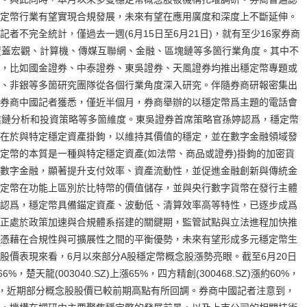
定幣行業有望實現合規發展，未來有望在應用廣度和深度上不斷延伸。
者不完全統計，僅過去一週(6月15日至6月21日)，就有至少16家券商
覆蓋宏觀、計算機、傳媒互聯網、金融、區塊鏈等多箇行業角度。其中不
，比如國金證券、中泰證券、東吳證券、天風證券均推出穩定幣專題或
、非銀等多箇研究團隊從各個行業角度深入研究。伴隨券商研報密集出
券商中國記者獲悉，僅近半個月，券商舉辦的以穩定幣爲主題的電話會
業鏈分析和投資策略等多箇維度。東吳證券首席策略官孫婷認爲，穩定幣
在於與特定穩定資產掛鉤，以維持其價值的穩定，並在數字金融領域發
定幣的本質是一種與特定穩定資產(如法幣、商品或證券)掛鉤的加密貨
數字金融，顯著提升支付效率、資產流動性，並促進金融創新與傳統金
定幣在功能上區別於比特幣的價值儲存，並與央行數字貨幣在發行主體
認爲，穩定幣具備錨定資產、波動低、清算效率高等特性，已逐步成爲
正處於政策加速與合規體系搭建的關鍵期，監管試點與立法進程加快推
憑藉在合規性與可擴展性之間的平衡優勢，未來有望形成多元穩定幣生
股價表現來看，6月以來部分A股穩定幣概念股漲勢亮眼。截至6月20日
6%，楚天龍(003040.SZ)上漲65%，四方精創(300468.SZ)漲約60%，
%。不過，近期部分概念股股價已較前期高點有所回調。券商中國記者注意到，