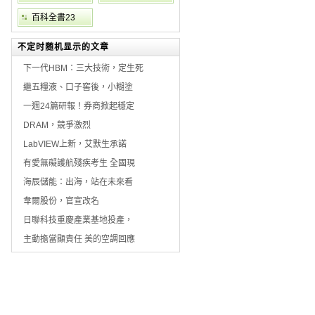
百科全書23
不定时随机显示的文章
下一代HBM：三大技術，定生死
繼五糧液、口子窖後，小糊塗
一週24篇研報！券商掀起穩定
DRAM，競爭激烈
LabVIEW上新，艾默生承諾
有愛無礙護航殘疾考生 全國現
海辰儲能：出海，站在未來看
韋爾股份，官宣改名
日聯科技重慶產業基地投產，
主動擔當顯責任 美的空調回應