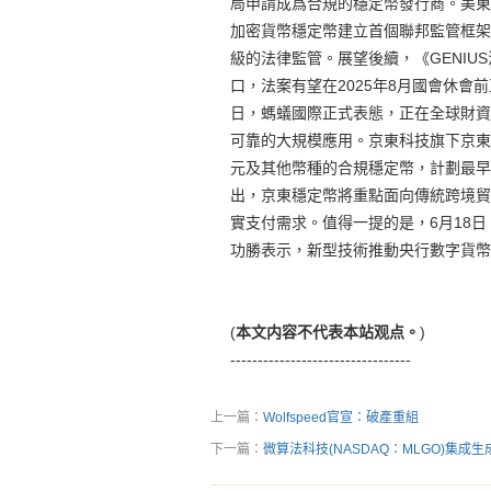
局申請成爲合規的穩定幣發行商。美東時
加密貨幣穩定幣建立首個聯邦監管框架
級的法律監管。展望後續，《GENI
口，法案有望在2025年8月國會休會
日，螞蟻國際正式表態，正在全球財資
可靠的大規模應用。京東科技旗下京東
元及其他幣種的合規穩定幣，計劃最早
出，京東穩定幣將重點面向傳統跨境貿
實支付需求。值得一提的是，6月18日
功勝表示，新型技術推動央行數字貨幣
(
本文内容不代表本站观点。
)
---------------------------------
上一篇：
Wolfspeed官宣：破產重組
下一篇：
微算法科技(NASDAQ：MLGO)集成