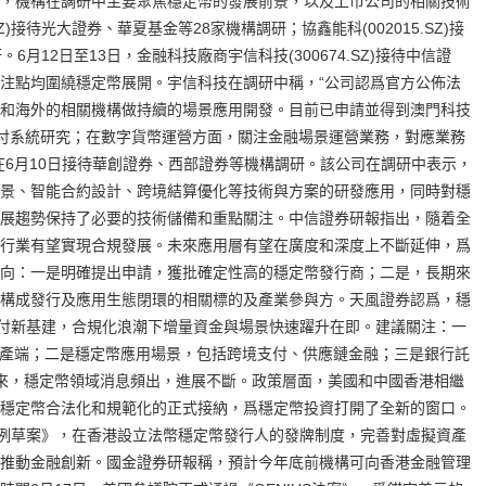
，機構在調研中主要聚焦穩定幣的發展前景，以及上市公司的相關技術
Z)接待光大證券、華夏基金等28家機構調研；協鑫能科(002015.SZ)接
月12日至13日，金融科技廠商宇信科技(300674.SZ)接待中信證
注點均圍繞穩定幣展開。宇信科技在調研中稱，“公司認爲官方公佈法
和海外的相關機構做持續的場景應用開發。目前已申請並得到澳門科技
支付系統研究；在數字貨幣運營方面，關注金融場景運營業務，對應業務
在6月10日接待華創證券、西部證券等機構調研。該公司在調研中表示，
景、智能合約設計、跨境結算優化等技術與方案的研發應用，同時對穩
展趨勢保持了必要的技術儲備和重點關注。中信證券研報指出，隨着全
行業有望實現合規發展。未來應用層有望在廣度和深度上不斷延伸，爲
向：一是明確提出申請，獲批確定性高的穩定幣發行商；二是，長期來
構成發行及應用生態閉環的相關標的及產業參與方。天風證券認爲，穩
支付新基建，合規化浪潮下增量資金與場景快速躍升在即。建議關注：一
)資產端；二是穩定幣應用場景，包括跨境支付、供應鏈金融；三是銀行託
來，穩定幣領域消息頻出，進展不斷。政策層面，美國和中國香港相繼
穩定幣合法化和規範化的正式接納，爲穩定幣投資打開了全新的窗口。
條例草案》，在香港設立法幣穩定幣發行人的發牌制度，完善對虛擬資產
推動金融創新。國金證券研報稱，預計今年底前機構可向香港金融管理