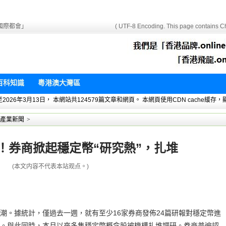
國際都會」
( UTF-8 Encoding. This page contains Ch
百科知識
粵港澳大灣區
 暫統計至2026年3月13日， 本網站共124579篇文章和網頁。 本網頁使用CDN cach
產業新聞
>
報！券商掀起穩定幣“研究熱”，扎堆
(本文内容不代表本站观点。)
潮。據統計，僅過去一週，就有至少16家券商發佈24篇研報對穩定幣進
。與此同時，本月以來多隻穩定幣概念股被機構扎堆調研。券商普遍認