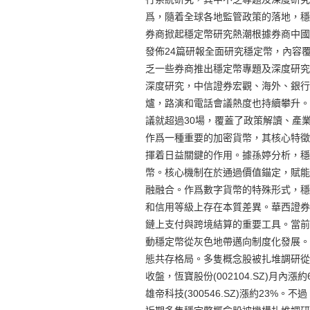
爲，隨着全球各地監管政策的落地，穩
券商掀起穩定幣研究熱潮根據券商中國記
發佈24篇研報全面研究穩定幣，內容
乏一些券商推出穩定幣專題及深度研究
深度研究，中信證券宏觀、海外、銀行
爐，路演和電話會議熱度也持續攀升。
議就超過30場，覆蓋了政策解讀、產
作爲一種重要的加密貨幣，其核心特徵
揮着日益關鍵的作用。據孫婷分析，穩
幣。核心機制在於通過價值錨定，賦能
融融合。作爲數字貨幣的特殊形式，穩
和信用等級上存在本質差異。華西證券
鏈上支付與跨境結算的重要工具。當前
動穩定幣從灰色地帶邁向制度化發展。
態共存格局。多隻概念股被扎堆調研從
收盤，恆寶股份(002104.SZ)月內漲約6
雄帝科技(300546.SZ)漲約23