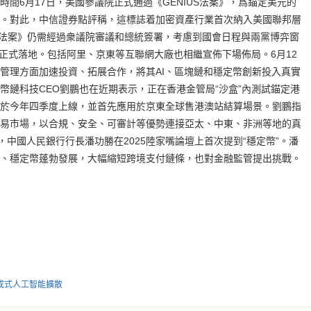
間6月17日，美國參議院正式通過《GENIUS法案》，爲錨定美元的
。對此，中信證券點評稱，這標誌着加密資產行業首次納入美國聯邦層
US法案》仍需經過衆議院審議和總統簽署，考慮到國會日程與兩黨博弈窗
前正式落地。包括阿里、京東等互聯網大廠也相繼宣佈下場佈局。6月12
管理方面加速投資、拓展合作，將其AI、區塊鏈和穩定幣創新投入真實
幣鏈科技CEO劉鵬也在近期表示，正在香港金管局“沙盒”內測試錨定港
於今年四季度上線，並首先應用於京東全球售港澳站結算場景。劉鵬指
易市場，以合規、安全、可審計等優勢連接亞太、中東、非洲等地的真
，中國人民銀行行長潘功勝在2025陸家嘴論壇上首次提到“穩定幣”。潘
、穩定幣蓬勃發展，大幅縮短跨境支付鏈條，也對金融監管提出挑戰。
生成式人工智能擴散