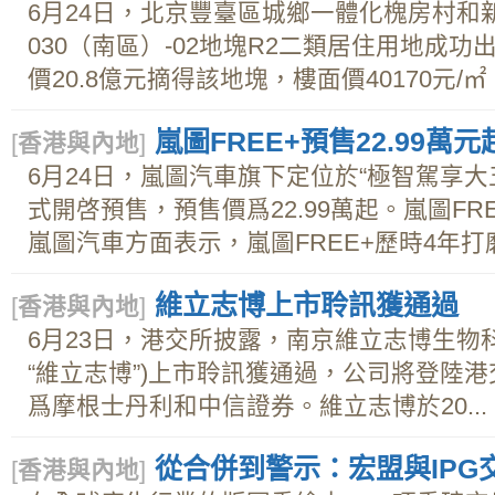
6月24日，北京豐臺區城鄉一體化槐房村和新
030（南區）-02地塊R2二類居住用地成
價20.8億元摘得該地塊，樓面價40170元/㎡
嵐圖FREE+預售22.99
[
香港與內地
]
6月24日，嵐圖汽車旗下定位於“極智駕享大五
式開啓預售，預售價爲22.99萬起。嵐圖FR
嵐圖汽車方面表示，嵐圖FREE+歷時4年打磨
維立志博上市聆訊獲通過
[
香港與內地
]
6月23日，港交所披露，南京維立志博生物
“維立志博”)上市聆訊獲通過，公司將登陸
爲摩根士丹利和中信證券。維立志博於20...
從合併到警示：宏盟與IPG
[
香港與內地
]