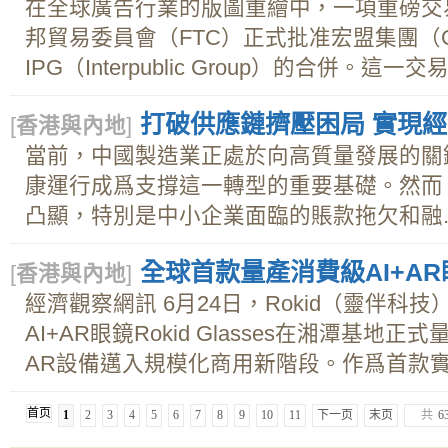
在全球廣告行業的版圖重繪中，一項重磅交
邦貿易委員會（FTC）正式批准宏盟集團（Om
IPG（Interpublic Group）的合併。這
打破供應鏈擠壓困局 實現
[
香港與內地
]
當前，中國製造業正處於向高質量發展的關
康運行成爲支撐這一轉型的重要基礎。然而
凸顯，特別是中小企業面臨的賬款拖欠和融..
全球首款量產消費級AI+AR
[
香港與內地
]
經濟觀察網訊 6月24日，Rokid（靈伴科
AI+AR眼鏡Rokid Glasses在湘潭基
AR設備邁入規模化商用新階段。作爲首款實現
首页
1
2
3
4
5
6
7
8
9
10
11
下一页
末页
共
6