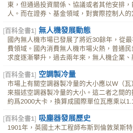
東，但通過投資關係、協議或者其他安排，
人。而在證券、基金領域，對實際控制人的定義
無人機發展動態
[
百科全書1
]
國內無人機市場已發展了將近30餘年，從
費領域。國內消費無人機市場火熱，普通民
求度逐漸攀升，過去兩年來，無人機企業、融.
空調製冷量
[
百科全書1
]
市場上有關空調器製冷量的大小應以W（瓦
來描述空調器製冷量的大小。這二者之間的
約爲2000大卡，換算成國際單位瓦應乘以1.16
吸塵器發展歷史
[
百科全書1
]
1901年，英國土木工程師布斯到倫敦萊斯