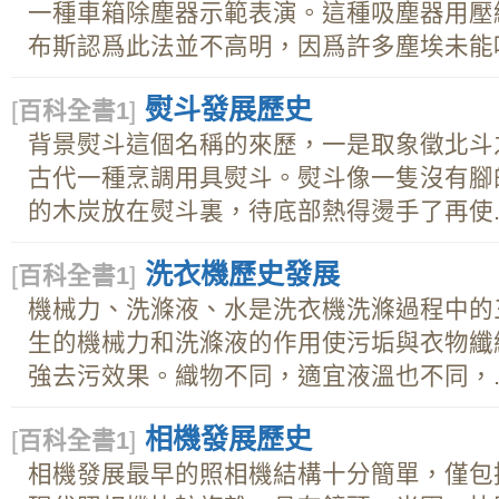
一種車箱除塵器示範表演。這種吸塵器用壓
布斯認爲此法並不高明，因爲許多塵埃未能吹.
熨斗發展歷史
[
百科全書1
]
背景熨斗這個名稱的來歷，一是取象徵北斗
古代一種烹調用具熨斗。熨斗像一隻沒有腳
的木炭放在熨斗裏，待底部熱得燙手了再使..
洗衣機歷史發展
[
百科全書1
]
機械力、洗滌液、水是洗衣機洗滌過程中的
生的機械力和洗滌液的作用使污垢與衣物纖
強去污效果。織物不同，適宜液溫也不同，..
相機發展歷史
[
百科全書1
]
相機發展最早的照相機結構十分簡單，僅包