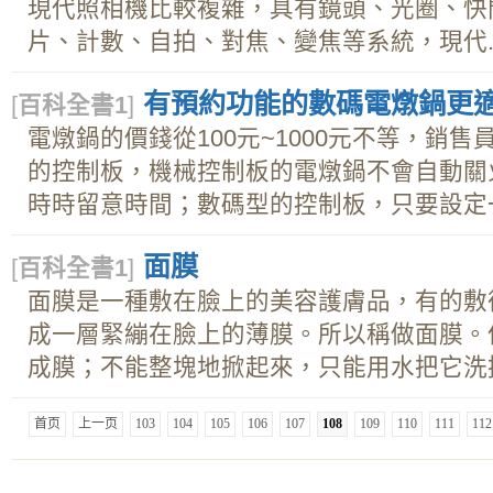
現代照相機比較複雜，具有鏡頭、光圈、快
片、計數、自拍、對焦、變焦等系統，現代..
有預約功能的數碼電燉鍋更
[
百科全書1
]
電燉鍋的價錢從100元~1000元不等，銷
的控制板，機械控制板的電燉鍋不會自動關
時時留意時間；數碼型的控制板，只要設定一種
面膜
[
百科全書1
]
面膜是一種敷在臉上的美容護膚品，有的敷後
成一層緊繃在臉上的薄膜。所以稱做面膜。
成膜；不能整塊地掀起來，只能用水把它洗掉.
首页
上一页
103
104
105
106
107
108
109
110
111
112