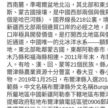
西南麓，準噶爾盆地北沿，其北部和東
斯、蒙古國接壤，是中國西部兩個與俄
個是哈巴河縣），國界線長218公裏，
新疆西北部兩個邊貿口岸的必經之地，
口岸極具開發價值，是打開西北地區與
近通道，中國唯一的北冰洋水系——額
地。東北部毗鄰蒙古國，東鄰阿勒泰市
木乃縣和福海縣相連。2011年年末，布爾
人。有哈、漢、回、蒙等21個民族。縣
爾津縣農業資源十分豐富，春大豆、春
物。2019年1月25日，布爾津縣入選20
範縣。中文名稱布爾津縣外文名稱Burqin
所屬地區中國新疆阿勒泰下轄地區布爾
提鄉政府駐地布爾津鎮電話區號0906郵政