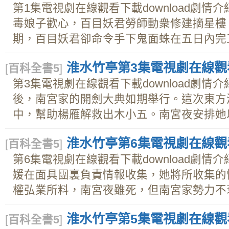
第1集電視劇在線觀看下載download劇
毒娘子歡心，百目妖君勞師動衆修建摘星樓
期，百目妖君卻命令手下鬼面蛛在五日內完工。
淮水竹亭第3集電視劇在線觀看下
[
百科全書5
]
第3集電視劇在線觀看下載download劇
後，南宮家的開劍大典如期舉行。這次東方
中，幫助楊雁解救出木小五。南宮夜安排她以劍
淮水竹亭第6集電視劇在線觀看下
[
百科全書5
]
第6集電視劇在線觀看下載download劇
媛在面具團裏負責情報收集，她將所收集的
權弘業所料，南宮夜雖死，但南宮家勢力不衰，
淮水竹亭第5集電視劇在線觀看下
[
百科全書5
]