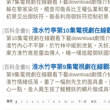
第7集電視劇在線觀看下載download劇
躲在黎家染坊，稽查司衛長比王權弘業和東
初景交出御妖符。衛長利用御妖符控制初景，而
淮水竹亭第10集電視劇在線觀看
[
百科全書5
]
第10集電視劇在線觀看下載download劇
淮竹內心不平靜，於竹林中縱劍泄氣。天妖
東方淮竹竟是靈血傳人。楊一嘆追蹤御妖國地宮
淮水竹亭第9集電視劇在線觀看下
[
百科全書5
]
第9集電視劇在線觀看下載download劇
淮竹情緒低落，畫了一幅劍先生的面具畫，
心一點。金人鳳生拔了鯪鯉妖的鱗片做成具有明
首页
1
2
3
4
5
6
7
8
9
10
11
下一页
末页
共
1