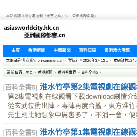
本站真誠介紹香港這個「東方之珠」和「亞洲國際都會」
主頁
香港新聞
中國新聞
百科知識
粵港澳大灣區
本網站是"非商業"(non-commercial)。 暫統計至2026年3月13日， 本網
當前位置:
主页
>
香港新聞
>
香港看世界
>
百科全書5
>
淮水竹亭第2集電視劇在線觀看下
[
百科全書5
]
第2集電視劇在線觀看下載download劇
從玄武位衝出陣，毒陣再度合攏，東方淮竹
先生則比她想象中厲害多了，不消一會，便將南
淮水竹亭第1集電視劇在線觀看下
[
百科全書5
]