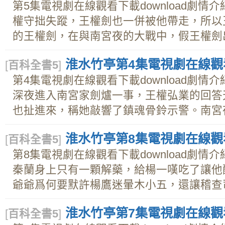
第5集電視劇在線觀看下載download劇
權守拙失蹤，王權劍也一併被他帶走，所以
的王權劍，在與南宮夜的大戰中，假王權劍出現
淮水竹亭第4集電視劇在線觀看下
[
百科全書5
]
第4集電視劇在線觀看下載download劇
深夜進入南宮家劍爐一事，王權弘業的回答
也扯進來，稱她敲響了鎮魂骨鈴示警。南宮夜沒
淮水竹亭第8集電視劇在線觀看下
[
百科全書5
]
第8集電視劇在線觀看下載download劇
秦蘭身上只有一顆解藥，給楊一嘆吃了讓他
爺爺爲何要默許楊鷹迷暈木小五，還讓稽查司的
淮水竹亭第7集電視劇在線觀看下
[
百科全書5
]