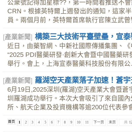
公衆號記得加星標??，第一時間看推送不
CRN。根據英特爾上週發出的通知，這家
員。兩個月前，英特爾首席執行官陳立武曾警
構築三大技術平臺壁壘，宣泰
[
產業新聞
]
近日，由藥智網、中新社國際傳播集團、《
“2025 PDI醫藥研發·創新大會暨中國醫
舉行。會上，上海宣泰醫藥科技股份有限公..
羅湖空天產業落子加速！蒼宇
[
產業新聞
]
6月19日,2025深圳(羅湖)空天產業大會
圳羅湖成功舉行。本次大會吸引了來自國內
所、航天企業及投資機構等逾200位代表參會。
首页
1
2
3
4
5
6
7
8
9
10
11
下一页
末页
共
1