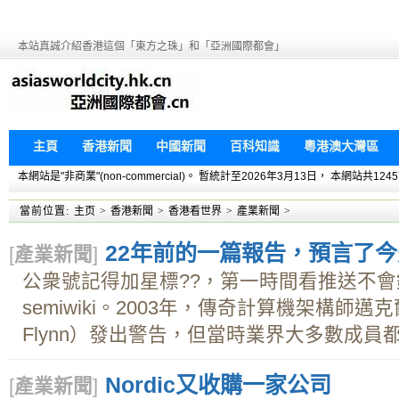
本站真誠介紹香港這個「東方之珠」和「亞洲國際都會」
主頁
香港新聞
中國新聞
百科知識
粵港澳大灣區
本網站是"非商業"(non-commercial)。 暫統計至2026年3月13日， 本網
當前位置:
主页
>
香港新聞
>
香港看世界
>
產業新聞
>
22年前的一篇報告，預言了今
[
產業新聞
]
公衆號記得加星標??，第一時間看推送不
semiwiki。2003年，傳奇計算機架構師邁克爾·J
Flynn）發出警告，但當時業界大多數成員都
Nordic又收購一家公司
[
產業新聞
]