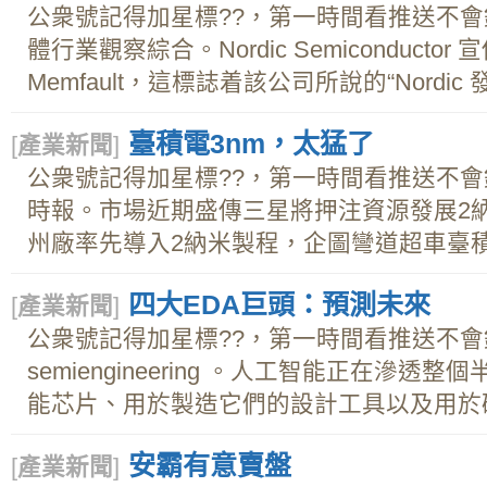
公衆號記得加星標??，第一時間看推送不
體行業觀察綜合。Nordic Semiconduct
Memfault，這標誌着該公司所說的“Nordic
臺積電3nm，太猛了
[
產業新聞
]
公衆號記得加星標??，第一時間看推送不
時報。市場近期盛傳三星將押注資源發展2
州廠率先導入2納米製程，企圖彎道超車臺積.
四大EDA巨頭：預測未來
[
產業新聞
]
公衆號記得加星標??，第一時間看推送不
semiengineering 。人工智能正在滲
能芯片、用於製造它們的設計工具以及用於確保
安霸有意賣盤
[
產業新聞
]