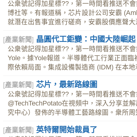
公衆號記得加星標??，第一時間看推送不
博社等。有報道稱，芯片設計公司安霸 (Amba
就潛在出售事宜進行磋商，安霸股價應聲大漲.
晶圓代工鉅變：中國大陸崛起
[
產業新聞
]
公衆號記得加星標??，第一時間看推送不
Yole。據Yole報道。半導體代工行業正
際依賴局面。集成設備製造商 (IDM) 在本地和
芯片，最新路線圖
[
產業新聞
]
公衆號記得加星標??，第一時間看推送不會錯
@TechTechPotato在視頻中，深入分享
究中心）發佈的半導體工藝路線圖。衆所周知
英特爾開始裁員了
[
產業新聞
]