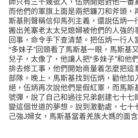
師只有三十幾號人，伍炳開始對他一番
而他們的軍旗上面是兩把鐮刀和斧頭，
斯基則聲稱信仰馬列主義，還說伍炳一
搬出羌寨老太太兒媳婦被他們的人強的
回事，命令手下查清楚。把伍炳一行人
“多妹子”回頭看了馬斯基一眼，馬斯基
兒子，太像了，他讓人把“多妹子”和他
排去修工事，他們開始商量着怎麼把這
部隊。晚上，馬斯基找到伍炳，勸他加
絕，伍炳再次說他們是假紅軍，而馬斯
號彈，說了自己和過往兄弟創建七十七
變這個世道的夢想。說到激動處，七十
己強J婦女，馬斯基當着羌族大媽的面