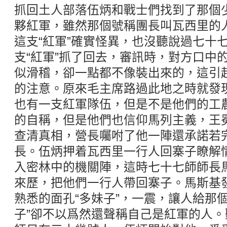
抓回土人部落伍炳和戰士們找到了那個
夥紅軍，雖然那個號稱團長叫瓦西里的
這支“紅軍”確實怪異，也沒聽說過七十
支“紅軍”抓了回去，審訊時，對方口中
似滑稽，卻一點都不像裝出來的，這引
的注意。原來毛主席路過此地之時就發
也有一支紅軍隊伍，但是不是他們的工
的自稱，但是他們也信仰馬列主義，王
查清真相，營長囑咐了他一陣還承諾若
長。伍炳押着瓦西里一行人回寨子瞭解
入密林中的機關陣，這時七十七師師長
來歷，把他們一行人帶回寨子。馬斯基
熟悉的面孔“多妹子”，一震，讓人給那
子”卻不以爲然還聲稱自己是紅軍的人