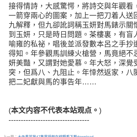
接得情詩，大感驚愕，將詩交與年觀看
一箭穿兩心的圖案，加上一把刀着人送
九解釋，但九卻訛詞稱玉妍對馬錶示關
到玉妍，只是時日問題。茶樓裏，有盲
喻雍的私祕，唱後並派發數本呂之手抄
得知。年參觀馬訓練火槍營，馬竟絕不
妍美豔，又謂對她愛慕。年大怒，深覺
突，但爲八、九阻止。年悻然返家，八
把二妃獻與馬的事告年……
(
本文内容不代表本站观点。
)
---------------------------------