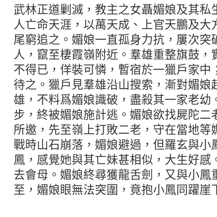
武林正道剿滅，教主之女聶媚娘及其私
人亡命天涯，以萬天成、上官天鵬及大
尾窮追之。媚娘一直孤身力抗，屢次突
人，竄至棲霞嶺附近。羣雄重整旗鼓，
不得已，佯裝可憐，暫宿於一獵戶家中
待之。獵戶見羣雄沿山搜索，漸對媚娘
雄，不料爲媚娘識破，盡殺其一家老幼
步，終被媚娘施計逃。媚娘欲找屍陀二
所邀，先至嶺上打敗二老，守在當地等
戰時山石崩落，媚娘避過，但羅玄與小
鳳，感覺她與其亡妹甚相似，大生好感
去會母。媚娘終尋獲龍舌劍，又與小鳳
至，媚娘眼無法突圍，竟抱小鳳同躍崖