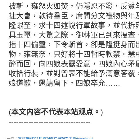
被斬，雍怒火如焚，仍隱忍不發，反贊
捷大會，款待羣臣，席間分文禮物與年
隆跟至，求十四述說行軍故事，並代拆
具玉璽，大驚之際，御林軍已到來搜查
指十四偷璽，下令斬首，卻是隆挺身而
物，雍無奈，只好將十四暫時軟禁。慧
醉而回，向四娘表露愛意，四娘內心矛
收拾行裝，並對曾表不能給予滿意答覆
娘道歉，懇請留下，四娘卒允……
(
本文内容不代表本站观点。
)
---------------------------------