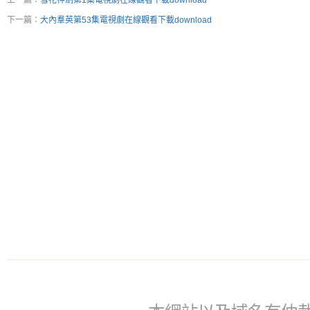
上一篇：
雪花神劍第1集電視劇在線觀看下載download
下一篇：
大內羣英第53集電視劇在線觀看下載download