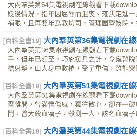
大內羣英第54集電視劇在線觀看下載downl
貶後情況，指年因屈辱而沮喪。雍決定進一
補眼，且再貶年爲教坊司，管理國營妓院。多與
大內羣英第36集電視劇在線觀
[
百科全書19
]
大內羣英第36集電視劇在線觀看下載downl
手，但年已趕至，巧施援兵之計，令雍暫脫
槍射擊。山人身中數槍，受了重傷，雖能突圍返
大內羣英第51集電視劇在線觀
[
百科全書19
]
大內羣英第51集電視劇在線觀看下載downl
翠離開，曾滿懷傷感，獨往散心，卻在一破
鬥，曾大殺血滴子，殺剩一人，該名血滴子用激
大內羣英第44集電視劇在線觀
[
百科全書19
]