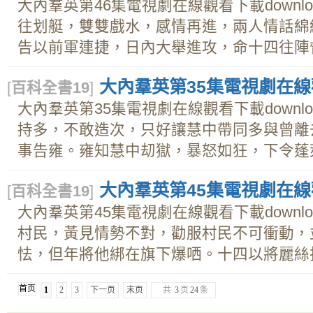
大內羣英第46集電視劇在線觀看下載downl
往划艇，雙雙戲水，感情再進，兩人情話綿
告以前軍連捷，日內大舉進攻，命十四往陣督師
大內羣英第35集電視劇在線觀
[
百科全書19
]
大內羣英第35集電視劇在線觀看下載downl
持多，不敢造次，只好讓慧中帶同多與曾離
事告雍。雍知慧中刧獄，暴怒如狂，下令蓬萊與
大內羣英第45集電視劇在線觀
[
百科全書19
]
大內羣英第45集電視劇在線觀看下載downl
村民，黃見情勢不對，勸服村民不可衝動，
怯，但年將他綁在旗下爆哂。十四以將麗絲折服
首页
1
2
3
下一页
末页
共
3
页
24
条