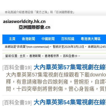
本站真誠介紹香港這個「東方之珠」和「亞洲國際都會」
主頁
香港新聞
中國新聞
百科知識
粵港澳大灣區
本網站是"非商業"(non-commercial)。 暫統計至2026年3月13日， 本網
當前位置:
主页
>
香港新聞
>
香港看世界
>
百科全書19
>
大內羣英第57集電視劇在線觀
[
百科全書19
]
大內羣英第57集電視劇在線觀看下載downl
釋，有意請雍聯合四娘刺雍。曾婉拒，自謂
間，十四突舉劍將曾刺傷。曾心身皆痛，質問
大內羣英第54集電視劇在線觀
[
百科全書19
]