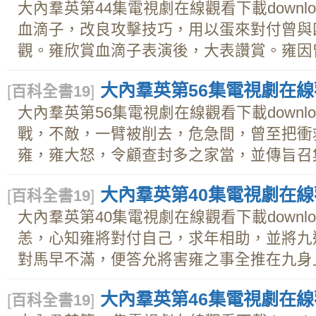
大內羣英第44集電視劇在線觀看下載downl
血滴子，改良攻擊技巧，用以蛋來對付曾與
觀。雍欣賞血滴子表演後，大表讚賞。雍因曾受
大內羣英第56集電視劇在線觀
[
百科全書19
]
大內羣英第56集電視劇在線觀看下載downl
戰，不敵，一臂被削去，危急間，曾至把衝
雍，雍大怒，令顧查封多之家當，並傳旨召集
大內羣英第40集電視劇在線觀
[
百科全書19
]
大內羣英第40集電視劇在線觀看下載downl
恙，心知雍將對付自己，求年相助，並將九
對馬早不滿，便答允將害雍之事全推在九身上。
大內羣英第46集電視劇在線觀
[
百科全書19
]