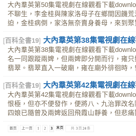
大內羣英第50集電視劇在線觀看下載downl
不聊生，李金桂與陳家洛母子在鄉間因饑荒
迫，金桂病倒，家洛無奈賣身養母，來到聚賢館
大內羣英第38集電視劇在線觀
[
百科全書19
]
大內羣英第38集電視劇在線觀看下載downl
名一同跟蹤兩婢，但兩婢即分開而行，雍只
翡翠。翡翠直入一破廟，雍在廟外徘徊時，曾與
大內羣英第42集電視劇在線觀
[
百科全書19
]
大內羣英第42集電視劇在線觀看下載downl
恨極，但亦不便發作，便將八、九治罪改名
四娘已隨曾及兩婢返回飛霞山靜養，但悲痛難消
末页
首页
上一页
1
2
3
共
3
页
24
条