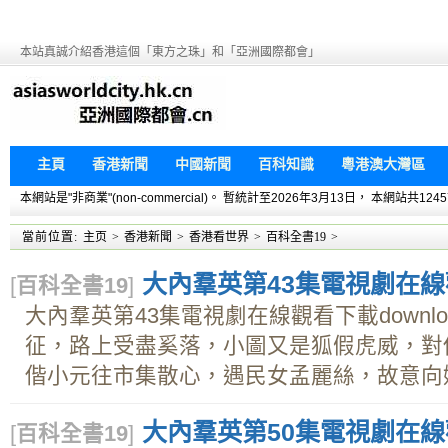
本站真誠介紹香港這個「東方之珠」和「亞洲國際都會」
主頁
香港新聞
中國新聞
百科知識
粵港澳大灣區
本網站是"非商業"(non-commercial)。 暫統計至2026年3月13日， 本網
當前位置:
主页
>
香港新聞
>
香港看世界
>
百科全書19
>
大內羣英第43集電視劇在線觀
[
百科全書19
]
大內羣英第43集電視劇在線觀看下載downl
征，路上受盡奚落，小圖又是狐假虎威，對
偕小元往市集散心，遇民女孟麗絲，故意向她調
大內羣英第50集電視劇在線觀
[
百科全書19
]