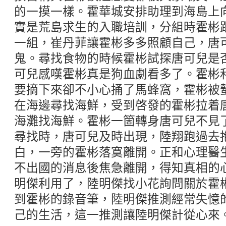
的一摸一樣。霍華城安排助理到海島上
實是荒島求生的入職培訓，分組時霍彬
一組，崔丹菲讓霍彬多多照顧自己，唐
鬼。尋找食物的時候霍彬試探唐可兒是
可兒感嘆霍彬真是狗血劇看多了。霍彬
要摘下來卻不小心捅了馬蜂窩，霍彬被
在海邊尋找海鮮，受到啓發的霍彬拉着
海灘找海鮮。霍彬一箇轉身唐可兒不見
尋找時，唐可兒及時出現，陸翔跑過去
白，一旁的霍彬落寞離開。正和心理醫
不出國的消息後焦急離開，得知真相的
明傑利用了，陸明傑找小花詢問關於霍
到霍彬的錄音筆，陸明傑推測經常失憶
己的生活，這一推測讓陸明傑計從心來