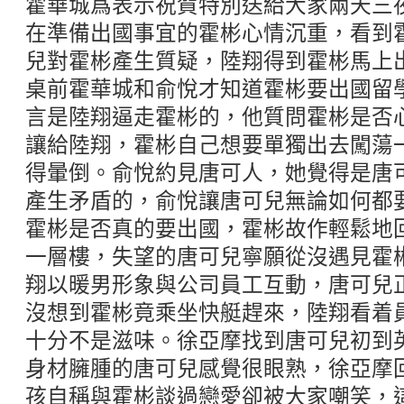
霍華城爲表示祝賀特別送給大家兩天三
在準備出國事宜的霍彬心情沉重，看到
兒對霍彬產生質疑，陸翔得到霍彬馬上
桌前霍華城和俞悅才知道霍彬要出國留
言是陸翔逼走霍彬的，他質問霍彬是否
讓給陸翔，霍彬自己想要單獨出去闖蕩
得暈倒。俞悅約見唐可人，她覺得是唐
產生矛盾的，俞悅讓唐可兒無論如何都
霍彬是否真的要出國，霍彬故作輕鬆地
一層樓，失望的唐可兒寧願從沒遇見霍
翔以暖男形象與公司員工互動，唐可兒
沒想到霍彬竟乘坐快艇趕來，陸翔看着
十分不是滋味。徐亞摩找到唐可兒初到
身材臃腫的唐可兒感覺很眼熟，徐亞摩
孩自稱與霍彬談過戀愛卻被大家嘲笑，