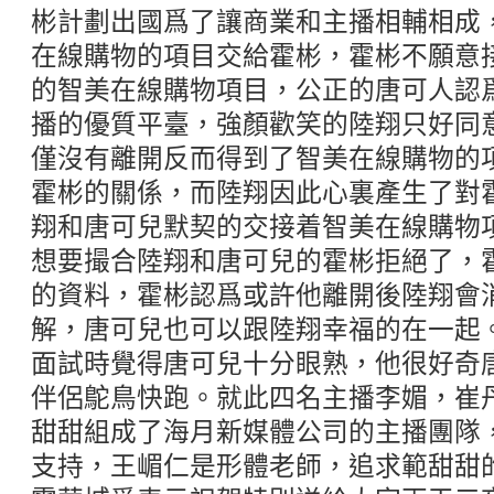
彬計劃出國爲了讓商業和主播相輔相成
在線購物的項目交給霍彬，霍彬不願意
的智美在線購物項目，公正的唐可人認
播的優質平臺，強顏歡笑的陸翔只好同
僅沒有離開反而得到了智美在線購物的
霍彬的關係，而陸翔因此心裏產生了對
翔和唐可兒默契的交接着智美在線購物
想要撮合陸翔和唐可兒的霍彬拒絕了，
的資料，霍彬認爲或許他離開後陸翔會
解，唐可兒也可以跟陸翔幸福的在一起
面試時覺得唐可兒十分眼熟，他很好奇
伴侶鴕鳥快跑。就此四名主播李媚，崔
甜甜組成了海月新媒體公司的主播團隊
支持，王嵋仁是形體老師，追求範甜甜