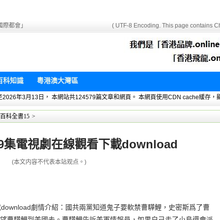
國際都會」
( UTF-8 Encoding. This page contains Ch
百科知識
粵港澳大灣區
 暫統計至2026年3月13日， 本網站共124579篇文章和網頁。 本網頁使用CDN cach
百科全書15
>
集電視劇在線觀看下載download
(本文内容不代表本站观点。)
download劇情介紹：國共兩黨知道鬼子要軟禁曹驊鯉，史密斯爲了曹
望曹驊鯉到美國去。曹驊鯉告訴美軍情報員，如果自己走了小島還會派