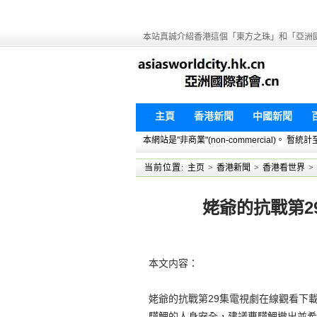
本站真誠介紹香港這個「東方之珠」和「亞洲
主頁
香港新聞
中國新聞
本網站是"非商業"(non-commercial)。
当前位置:
主页
>
香港新聞
>
香港看世界
>
姥爺的抗戰第29
本文内容：
姥爺的抗戰第29集電視劇在線觀看下載
驊鯉的人身安全，建議曹驊鯉撤出並希