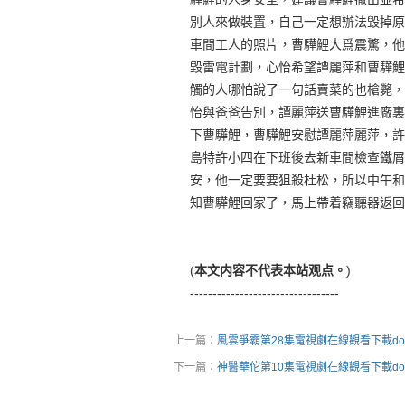
別人來做裝置，自己一定想辦法毀掉原
車間工人的照片，曹驊鯉大爲震驚，他
毀雷電計劃，心怡希望譚麗萍和曹驊鯉
觸的人哪怕說了一句話賣菜的也槍斃，
怡與爸爸告別，譚麗萍送曹驊鯉進廠裏
下曹驊鯉，曹驊鯉安慰譚麗萍麗萍，許
島特許小四在下班後去新車間檢查鐵屑
安，他一定要要狙殺杜松，所以中午和
知曹驊鯉回家了，馬上帶着竊聽器返回
(
本文内容不代表本站观点。
)
---------------------------------
上一篇：
風雲爭霸第28集電視劇在線觀看下載dow
下一篇：
神醫華佗第10集電視劇在線觀看下載dow