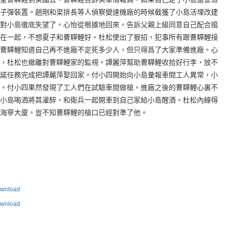
子彈裝置。趙剛和梁排長等人偵察變速機廠的時候截獲了小島活埋改建
對小島徹底失望了。心怡從根據地回來，告訴父親上級同意自己配合搗
在一起，不想夏子和曹驊鯉好。杜松使出了狠招，犯事所有跟曹驊鯉接
曹驊鯉知道自己再不進廠不定死多少人，但只得爲了大家準備進廠。心
，杜松也撤離對曹驊鯉家的監視。譚麗萍幫助曹驊鯉收拾好行李，放不
諾任務完成把譚麗萍娶回家。付小四開始向小島彙報車間工人異常，小
。付小四果然發現了工人們在試驗車間做槍。進廠之後的曹驊鯉心裏不
小島喝酒將其灌醉，和衛兵一起開車到自己家給小島醒酒。杜松內線得
海寧大廈。豈不知曹驊鯉的槍口已經對準了他。
nload
nload