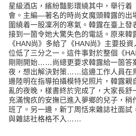
星級酒店，繽紛豔影環繞其中，舉行着《
會。主編—著名的時尚女魔頭韓露的出
圍繞着一股凜冽的寒氣。韓露在臺上發
接到一箇令她大驚失色的電話。原來韓露
《HAN尚》多給了《HAN尚》主要投
位低了三分之一。這件事對於整個《HA
剛剛開始……尚總更要求韓露給一箇答
夜，想出解決對策……這邊工作人員在
邊陸明在指導拍攝模特兒照片，韓露親
亂的夜晚，樣書終於完成了，大家長舒
充滿愧疚的安撫已進入夢鄉的兒子，稍
班了。另一邊，新丁周恬來雜誌社面試
與雜誌社格格不入……