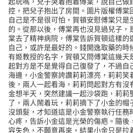
起玩嗎，兒子哭着抱着傅棠，說自己做
控，把兒子抱出了房間。圖片版權傅棠
自己是不是很可怕，賀頓安慰傅棠只是
的。從那以後，傅棠再也沒見過兒子，
棠去了精神病院，傅棠告訴賀頓這樣的
自己，或許是最好的。錢開逸取藥的時
有姬教授的名字，賀頓又問傅棠這幾天
起對方是不是覺得自己復發了，不過自
海邊，小金警察誇讚莉莉漂亮，莉莉笑
後，兩人一起看海，莉莉問起對方有沒
金想半天，突然建議一起沙袋跑，莉莉
了，兩人鬧着玩，莉莉摘下了小金的帽
沒頭髮，才知道這是小金警察執行任務
心疼，告訴小金這是光榮的傷疤。隨後
容失色，不願意再來，結果小金只是拉