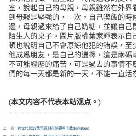
室，說起自己的母親，母親雖然在外界
到母親是堅強的，一次，自己喫飯的時
邊，母親過來給了自己奶糖，並讓自己
陌生人的桌子。圖片版權葉家輝表示自
頓也說明自己不會原諒他犯的錯誤，至
他成爲朋友，是自己的選擇，這是兩碼
不可能經歷的痛苦，可是過去的事情不
們的每一天都是新的一天，不能一直活
(
本文内容不代表本站观点。
)
---------------------------------
上一篇：
誇世代第29集電視劇在線觀看下載download