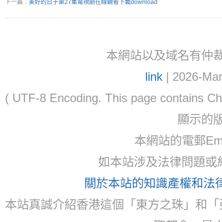
下一篇：
美好的日子第27集電視劇在線觀看下載download
本網站以及域名有仲裁協議(ar
link
| 2026-Mar
( UTF-8 Encoding. This page contain
顯示的
本網站的電郵Email:
如本站涉及法律問題或糾
關於本站的知識產權和法律聲
本站真誠介紹香港這個「東方之珠」和「