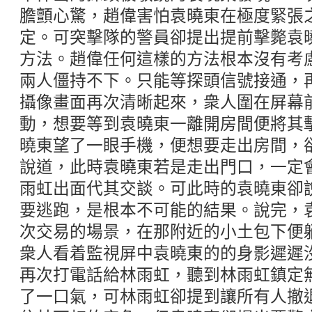
膽顫心驚，趙偉害怕袁曉東在極度緊張
定。可突擊隊的警員卻提出提前擊斃袁
方法。趙偉任何這樣的方法根本沒有考
兩人僵持不下。只能等探頭信號接通，
攝像畫面再次清晰起來，衆人圍在屏幕
動，想要等到袁曉東一離開房間便將其
曉東望了一眼手機，便想要走出房間，
說道，此時袁曉東若是走出門口，一定
雨虹出面代其交談。可此時的袁曉東卻
要逃跑，是根本不可能的結果。說完，
次交易的場景，在那附近的小土包下便
衆人看着監視屏中袁曉東的的身影遲遲
再次打電話給林雨虹，聽到林雨虹鎮定
了一口氣，可林雨虹卻提到讓所有人撤