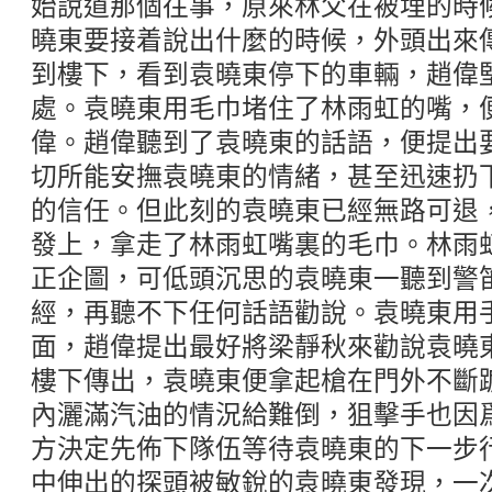
始說道那個往事，原來林父在被埋的時
曉東要接着說出什麼的時候，外頭出來
到樓下，看到袁曉東停下的車輛，趙偉
處。袁曉東用毛巾堵住了林雨虹的嘴，
偉。趙偉聽到了袁曉東的話語，便提出
切所能安撫袁曉東的情緒，甚至迅速扔
的信任。但此刻的袁曉東已經無路可退
發上，拿走了林雨虹嘴裏的毛巾。林雨
正企圖，可低頭沉思的袁曉東一聽到警
經，再聽不下任何話語勸說。袁曉東用
面，趙偉提出最好將梁靜秋來勸說袁曉
樓下傳出，袁曉東便拿起槍在門外不斷
內灑滿汽油的情況給難倒，狙擊手也因
方決定先佈下隊伍等待袁曉東的下一步
中伸出的探頭被敏銳的袁曉東發現，一