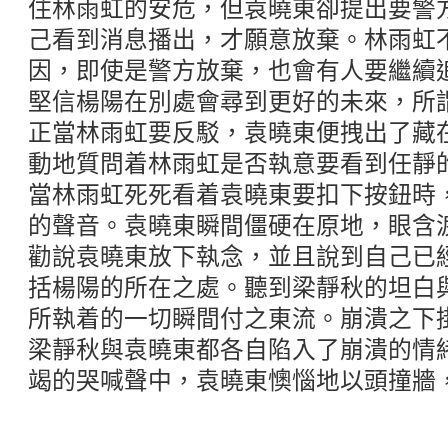
住林雨虹的安危，但袁曉東卻提出要警
己看到消息播出，才願意放棄。林雨虹
因，即使是警方放棄，也會有人要繼續
堅信楊陽在別處會尋到更好的未來，所
正當林雨虹要反駁，袁曉東便拽出了藏
動地質問着林雨虹是否執意要看到任靜
當林雨虹死死看着袁曉東要扣下按鈕時
的聲音。袁曉東瞬間僵硬在原地，眼含
勸說袁曉東放下執念，並且說到自己已
括楊陽的所在之處。聽到梁靜秋的坦白
所執着的一切瞬間付之東流。崩潰之下
梁靜秋與袁曉東都各自陷入了崩潰的情
竭的哭喊聲中，袁曉東懊惱地以頭撞牆