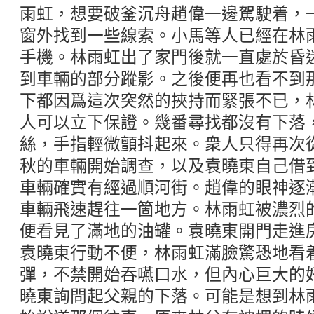
雨虹，想要破釜沉舟趙偉一邊駕駛着，
窗外找到一些線索。小馬等人已經在林
手機。林雨虹出了家門後就一直處於昏
到車輛的部分蹤影。之後便再也看不到
下都因爲這次突然的挾持而緊張不已，
人可以立下保證。幾番尋找都沒有下落
絲，手指輕微顫抖起來。衆人只得再次
秋的車輛開始調查，以及袁曉東自己借
車輛確實有經過順河街。趙偉的眼神逐
車輛飛速趕往一箇地方。林雨虹被濃烈
便看見了滿地的油罐。袁曉東開門走進
袁曉東行動不便，林雨虹滿臉驚恐地看
彈，不禁開始吞嚥口水，但內心巨大的
曉東詢問起父親的下落。可能是想到林